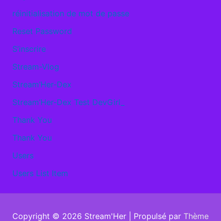
réinitialisation de mot de passe
Reset Password
S’inscrire
Stream-Vlog
Stream’Her-Dex
Stream’Her-Dex Test DevGirl_
Thank You
Thank You
Users
Users List Item
Copyright © 2026
Stream'Her
| Propulsé par
Thème