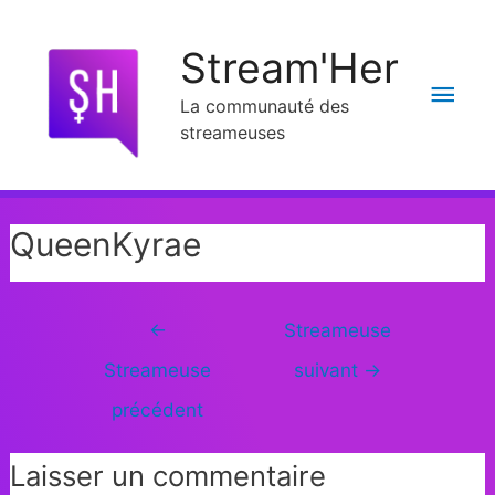
Stream'Her
La communauté des
streameuses
QueenKyrae
←
Streameuse
Streameuse
suivant
→
précédent
Laisser un commentaire