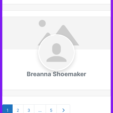
Breanna Shoemaker
Older posts
1
2
3
…
5