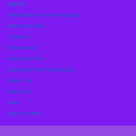
Register
réinitialisation de mot de passe
Reset Password
S’inscrire
Stream-Vlog
Stream’Her-Dex
Stream’Her-Dex Test DevGirl_
Thank You
Thank You
Users
Users List Item