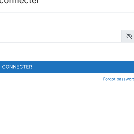
connecter
E CONNECTER
Forgot passwor