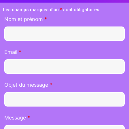
Les champs marqués d’un
*
sont obligatoires
Nom et prénom
*
Email
*
Objet du message
*
Message
*