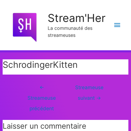
Stream'Her
La communauté des
streameuses
SchrodingerKitten
←
Streameuse
Streameuse
suivant
→
précédent
Laisser un commentaire