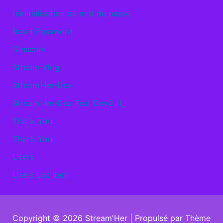
réinitialisation de mot de passe
Reset Password
S’inscrire
Stream-Vlog
Stream’Her-Dex
Stream’Her-Dex Test DevGirl_
Thank You
Thank You
Users
Users List Item
Copyright © 2026
Stream'Her
| Propulsé par
Thème