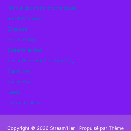
réinitialisation de mot de passe
Reset Password
S’inscrire
Stream-Vlog
Stream’Her-Dex
Stream’Her-Dex Test DevGirl_
Thank You
Thank You
Users
Users List Item
Copyright © 2026
Stream'Her
| Propulsé par
Thème