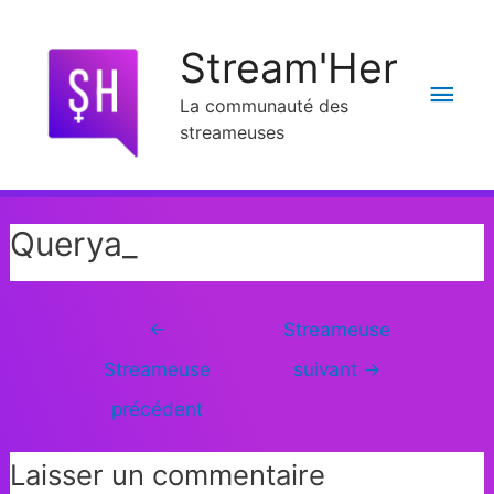
Stream'Her
La communauté des
streameuses
Querya_
←
Streameuse
Streameuse
suivant
→
précédent
Laisser un commentaire