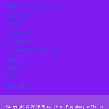
réinitialisation de mot de passe
Reset Password
S’inscrire
Stream-Vlog
Stream’Her-Dex
Stream’Her-Dex Test DevGirl_
Thank You
Thank You
Users
Users List Item
Copyright © 2026
Stream'Her
| Propulsé par
Thème