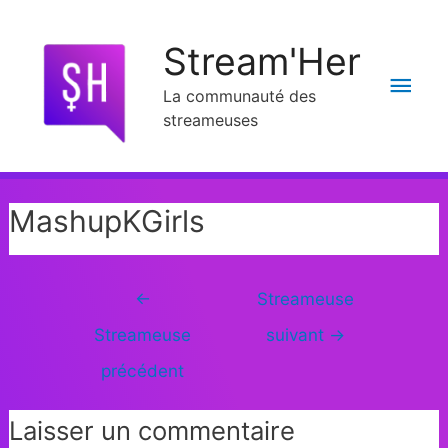
Stream'Her
La communauté des
streameuses
MashupKGirls
←
Streameuse
Streameuse
suivant
→
précédent
Laisser un commentaire