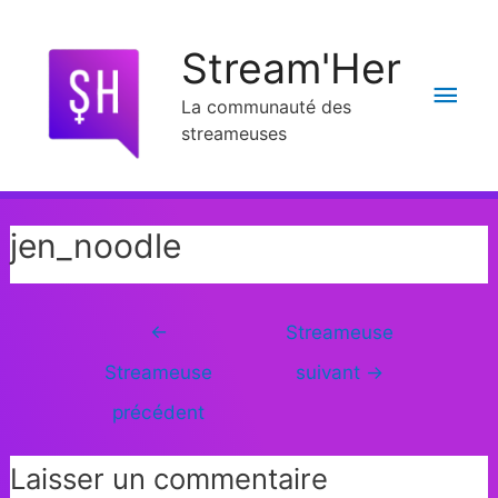
Stream'Her
La communauté des
streameuses
jen_noodle
←
Streameuse
Streameuse
suivant
→
précédent
Laisser un commentaire