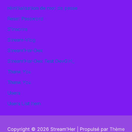
réinitialisation de mot de passe
Reset Password
S’inscrire
Stream-Vlog
Stream’Her-Dex
Stream’Her-Dex Test DevGirl_
Thank You
Thank You
Users
Users List Item
Copyright © 2026
Stream'Her
| Propulsé par
Thème