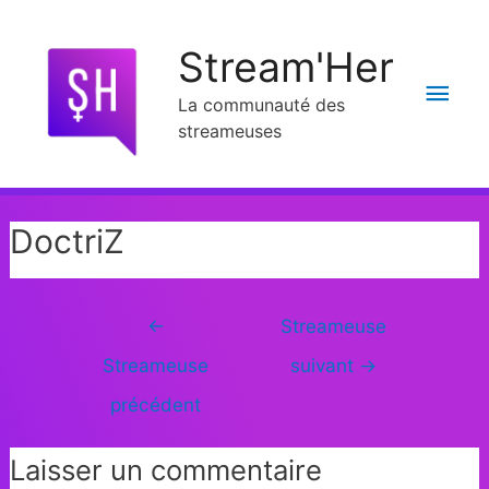
Stream'Her
La communauté des
streameuses
DoctriZ
←
Streameuse
Streameuse
suivant
→
précédent
Laisser un commentaire