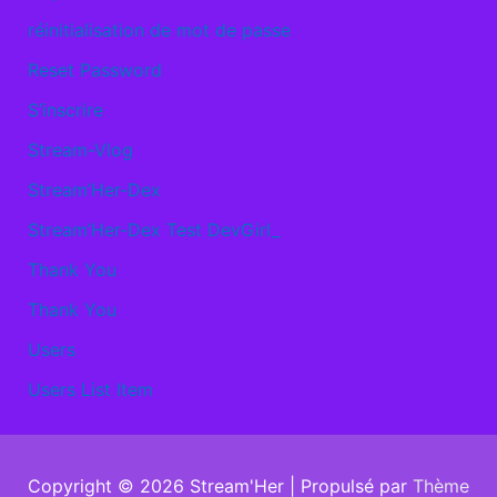
réinitialisation de mot de passe
Reset Password
S’inscrire
Stream-Vlog
Stream’Her-Dex
Stream’Her-Dex Test DevGirl_
Thank You
Thank You
Users
Users List Item
Copyright © 2026
Stream'Her
| Propulsé par
Thème