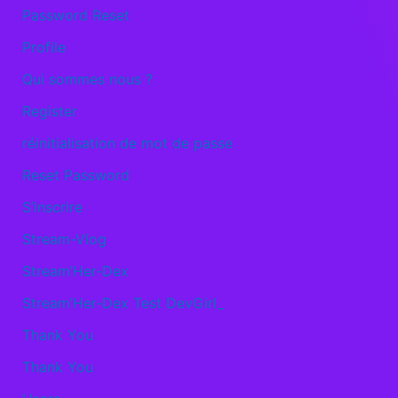
Password Reset
Profile
Qui sommes nous ?
Register
réinitialisation de mot de passe
Reset Password
S’inscrire
Stream-Vlog
Stream’Her-Dex
Stream’Her-Dex Test DevGirl_
Thank You
Thank You