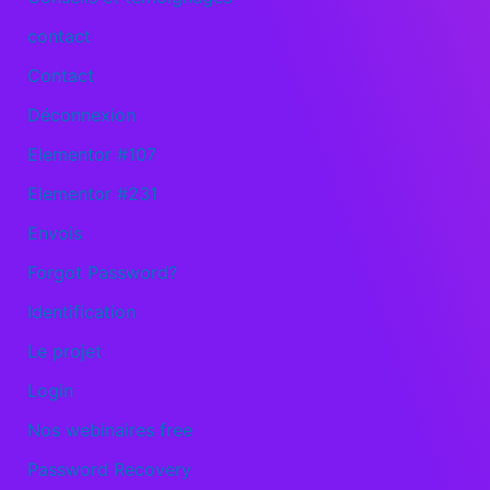
contact
Contact
Déconnexion
Elementor #107
Elementor #231
Envois
Forgot Password?
Identification
Le projet
Login
Nos webinaires free
Password Recovery