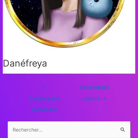
Danéfreya
←
Streameuse
Streameuse
suivant
→
précédent