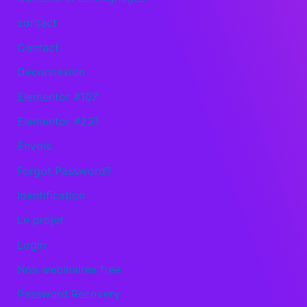
contact
Contact
Déconnexion
Elementor #107
Elementor #231
Envois
Forgot Password?
Identification
Le projet
Login
Nos webinaires free
Password Recovery