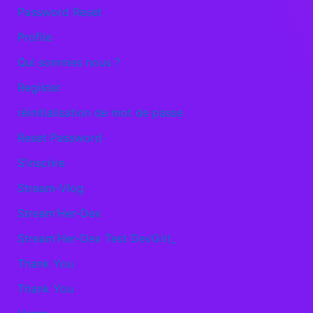
Password Reset
Profile
Qui sommes nous ?
Register
réinitialisation de mot de passe
Reset Password
S’inscrire
Stream-Vlog
Stream’Her-Dex
Stream’Her-Dex Test DevGirl_
Thank You
Thank You