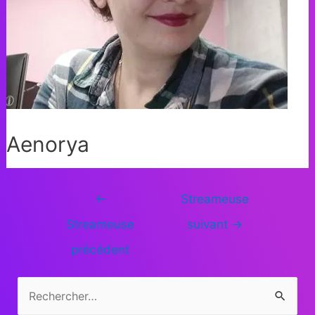
Aenorya
←
Streameuse
Streameuse
suivant
→
précédent