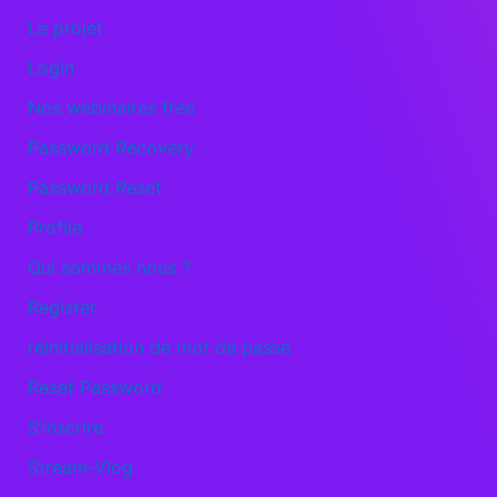
Le projet
Login
Nos webinaires free
Password Recovery
Password Reset
Profile
Qui sommes nous ?
Register
réinitialisation de mot de passe
Reset Password
S’inscrire
Stream-Vlog