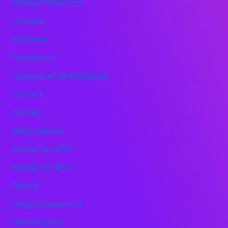
Change Password
Compte
Comptes
Connexion
Conseils et témoignages
contact
Contact
Déconnexion
Elementor #107
Elementor #231
Envois
Forgot Password?
Identification