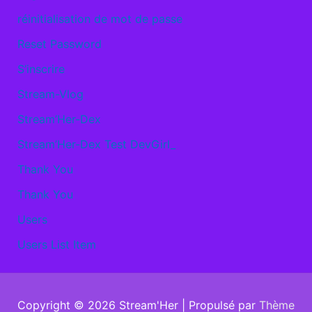
réinitialisation de mot de passe
Reset Password
S’inscrire
Stream-Vlog
Stream’Her-Dex
Stream’Her-Dex Test DevGirl_
Thank You
Thank You
Users
Users List Item
Copyright © 2026
Stream'Her
| Propulsé par
Thème