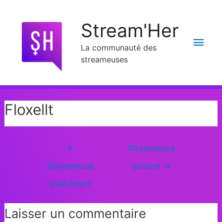
Stream'Her
La communauté des
streameuses
Floxellt
←
Streameuse
Streameuse
suivant
→
précédent
Laisser un commentaire